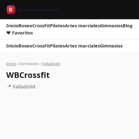
Inicio
Boxeo
CrossFit
Pilates
Artes marciales
Gimnasios
Blog
❤ Favoritos
Inicio
Boxeo
CrossFit
Pilates
Artes marciales
Gimnasios
Inicio
› Gimnasios ›
Valladolid
WBCrossfit
📍 Valladolid