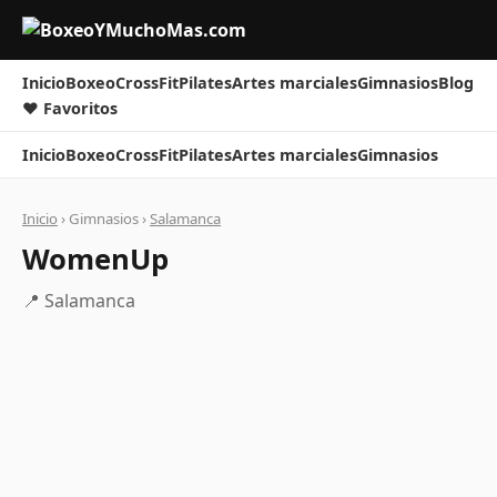
Inicio
Boxeo
CrossFit
Pilates
Artes marciales
Gimnasios
Blog
❤ Favoritos
Inicio
Boxeo
CrossFit
Pilates
Artes marciales
Gimnasios
Inicio
› Gimnasios ›
Salamanca
WomenUp
📍 Salamanca