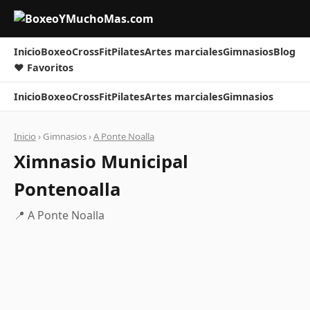
Inicio
Boxeo
CrossFit
Pilates
Artes marciales
Gimnasios
Blog
❤ Favoritos
Inicio
Boxeo
CrossFit
Pilates
Artes marciales
Gimnasios
Inicio
› Gimnasios ›
A Ponte Noalla
Ximnasio Municipal
Pontenoalla
📍 A Ponte Noalla