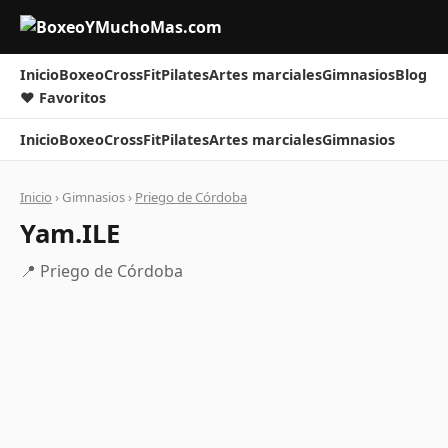
Inicio
Boxeo
CrossFit
Pilates
Artes marciales
Gimnasios
Blog
❤ Favoritos
Inicio
Boxeo
CrossFit
Pilates
Artes marciales
Gimnasios
Inicio
› Gimnasios ›
Priego de Córdoba
Yam.ILE
📍 Priego de Córdoba