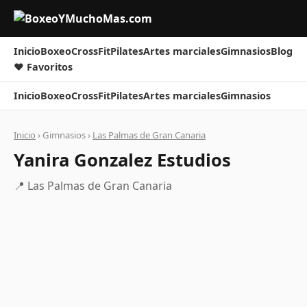
Inicio
Boxeo
CrossFit
Pilates
Artes marciales
Gimnasios
Blog
❤ Favoritos
Inicio
Boxeo
CrossFit
Pilates
Artes marciales
Gimnasios
Inicio
› Gimnasios ›
Las Palmas de Gran Canaria
Yanira Gonzalez Estudios
📍 Las Palmas de Gran Canaria