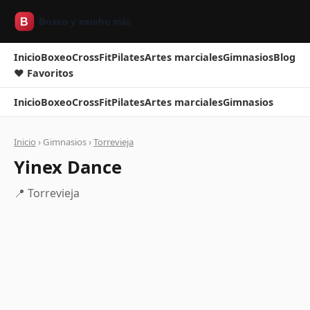
Inicio
Boxeo
CrossFit
Pilates
Artes marciales
Gimnasios
Blog
❤ Favoritos
Inicio
Boxeo
CrossFit
Pilates
Artes marciales
Gimnasios
Inicio
› Gimnasios ›
Torrevieja
Yinex Dance
📍 Torrevieja