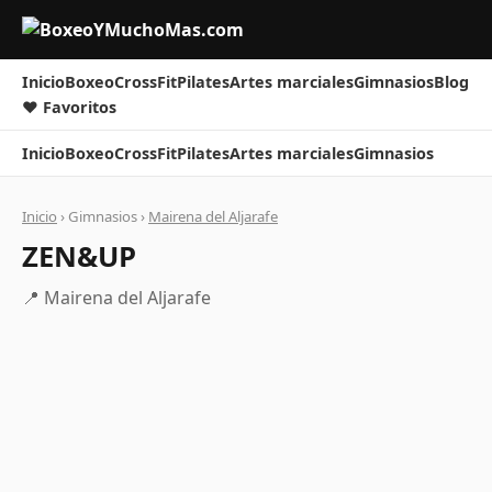
Inicio
Boxeo
CrossFit
Pilates
Artes marciales
Gimnasios
Blog
❤ Favoritos
Inicio
Boxeo
CrossFit
Pilates
Artes marciales
Gimnasios
Inicio
› Gimnasios ›
Mairena del Aljarafe
ZEN&UP
📍 Mairena del Aljarafe