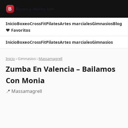
Inicio
Boxeo
CrossFit
Pilates
Artes marciales
Gimnasios
Blog
❤ Favoritos
Inicio
Boxeo
CrossFit
Pilates
Artes marciales
Gimnasios
Inicio
› Gimnasios ›
Massamagrell
Zumba En Valencia – Bailamos
Con Monia
📍 Massamagrell