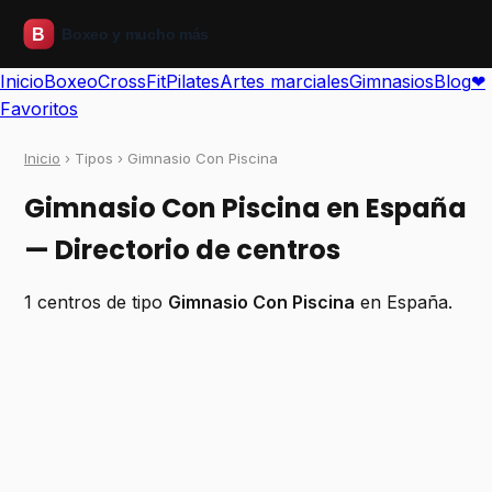
Inicio
Boxeo
CrossFit
Pilates
Artes marciales
Gimnasios
Blog
❤
Favoritos
Inicio
› Tipos › Gimnasio Con Piscina
Gimnasio Con Piscina en España
— Directorio de centros
1 centros de tipo
Gimnasio Con Piscina
en España.