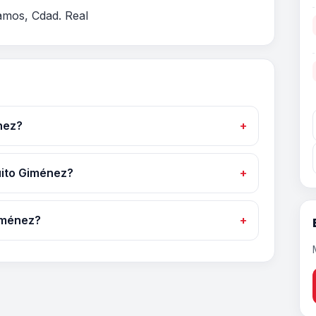
lamos, Cdad. Real
nez?
uito Giménez?
iménez?