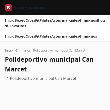
Inicio
Boxeo
CrossFit
Pilates
Artes marciales
Gimnasios
Blog
❤ Favoritos
Inicio
Boxeo
CrossFit
Pilates
Artes marciales
Gimnasios
Inicio
› Gimnasios ›
Polideportivo municipal Can Marcet
Polideportivo municipal Can
Marcet
📍 Polideportivo municipal Can Marcet