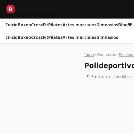
Inicio
Boxeo
CrossFit
Pilates
Artes marciales
Gimnasios
Blog
❤ 
Inicio
Boxeo
CrossFit
Pilates
Artes marciales
Gimnasios
Inicio
› Gimnasios ›
Polidepo
Polideportiv
📍 Polideportivo Muni