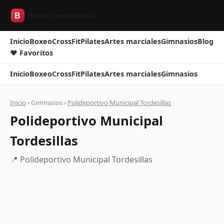
Inicio
Boxeo
CrossFit
Pilates
Artes marciales
Gimnasios
Blog
❤ Favoritos
Inicio
Boxeo
CrossFit
Pilates
Artes marciales
Gimnasios
Inicio
› Gimnasios ›
Polideportivo Municipal Tordesillas
Polideportivo Municipal
Tordesillas
📍 Polideportivo Municipal Tordesillas