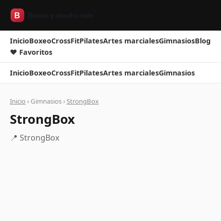
Inicio
Boxeo
CrossFit
Pilates
Artes marciales
Gimnasios
Blog
❤ Favoritos
Inicio
Boxeo
CrossFit
Pilates
Artes marciales
Gimnasios
Inicio
› Gimnasios ›
StrongBox
StrongBox
📍 StrongBox