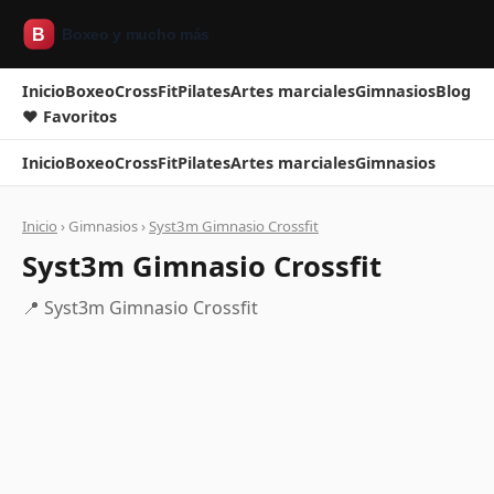
Inicio
Boxeo
CrossFit
Pilates
Artes marciales
Gimnasios
Blog
❤ Favoritos
Inicio
Boxeo
CrossFit
Pilates
Artes marciales
Gimnasios
Inicio
› Gimnasios ›
Syst3m Gimnasio Crossfit
Syst3m Gimnasio Crossfit
📍 Syst3m Gimnasio Crossfit