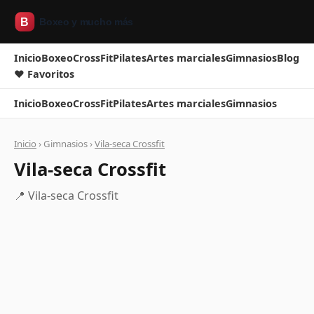
Inicio
Boxeo
CrossFit
Pilates
Artes marciales
Gimnasios
Blog
❤ Favoritos
Inicio
Boxeo
CrossFit
Pilates
Artes marciales
Gimnasios
Inicio
› Gimnasios ›
Vila-seca Crossfit
Vila-seca Crossfit
📍 Vila-seca Crossfit