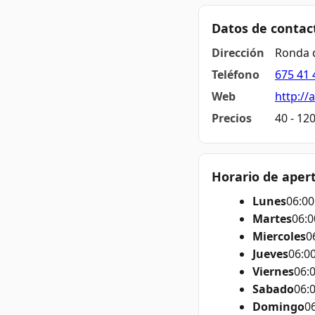
Datos de contac
Dirección
Ronda d
Teléfono
675 41 
Web
http://a
Precios
40 - 12
Horario de aper
Lunes
06:00
Martes
06:0
Miercoles
0
Jueves
06:00
Viernes
06:0
Sabado
06:0
Domingo
06