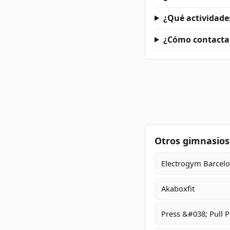
¿Qué actividade
¿Cómo contactar
Otros gimnasios
Electrogym Barcel
Akaboxfit
Press &#038; Pull P