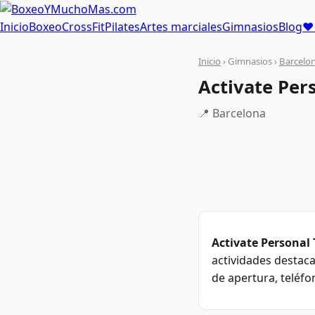
Inicio
Boxeo
CrossFit
Pilates
Artes marciales
Gimnasios
Blog
❤ 
Inicio
› Gimnasios ›
Barcelo
Activate Per
📍 Barcelona
Activate Personal
actividades destaca
de apertura, teléfo