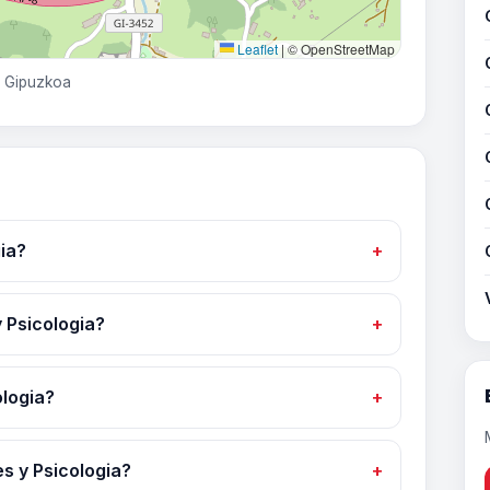
Leaflet
|
© OpenStreetMap
, Gipuzkoa
ia?
y Psicologia?
ologia?
s y Psicologia?