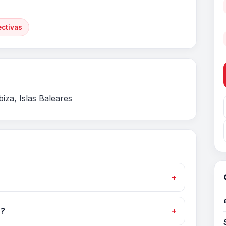
ectivas
iza, Islas Baleares
a?