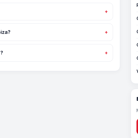
biza?
a?