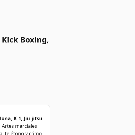
 Kick Boxing,
na, K-1, Jiu-jitsu
 Artes marciales
ra, teléfono y cómo