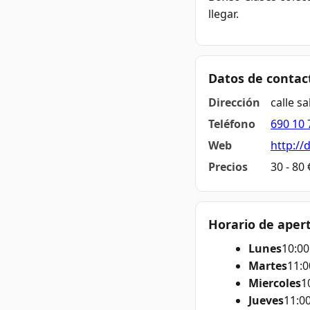
llegar.
Datos de contac
Dirección
calle s
Teléfono
690 10 
Web
http://
Precios
30 - 80
Horario de aper
Lunes
10:00
Martes
11:0
Miercoles
1
Jueves
11:00