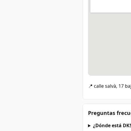
📍 calle salvà, 17 b
Preguntas frecu
¿Dónde está DKS