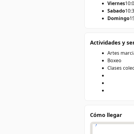
Viernes
10:0
Sabado
10:3
Domingo
15
Actividades y se
Artes marci
Boxeo
Clases colec
Cómo llegar