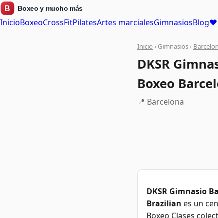
Inicio
Boxeo
CrossFit
Pilates
Artes marciales
Gimnasios
Blog
❤ 
Inicio
› Gimnasios ›
Barcelo
DKSR Gimnasi
Boxeo Barcelo
📍 Barcelona
DKSR Gimnasio Bar
Brazilian
es un cen
Boxeo Clases colect