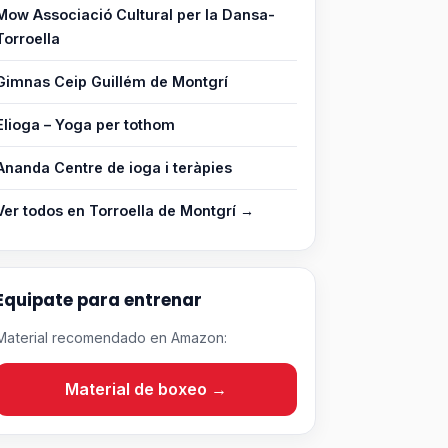
Mow Associació Cultural per la Dansa-
Torroella
Gimnas Ceip Guillém de Montgrí
Elioga – Yoga per tothom
Ananda Centre de ioga i teràpies
Ver todos en Torroella de Montgrí →
Equipate para entrenar
Material recomendado en Amazon:
Material de boxeo →