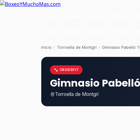
Inicio
Boxeo
CrossFit
Pilates
Inicio
Boxeo
CrossFit
Pilates
Inicio
›
Torroella de Montgrí
›
Gimnasio Pabelló To
CROSSFIT
Gimnasio Pabelló 
Torroella de Montgrí