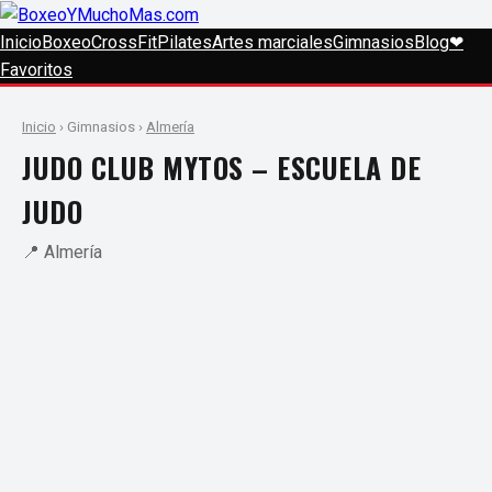
Inicio
Boxeo
CrossFit
Pilates
Artes marciales
Gimnasios
Blog
❤
Favoritos
Inicio
› Gimnasios ›
Almería
JUDO CLUB MYTOS – ESCUELA DE
JUDO
📍 Almería