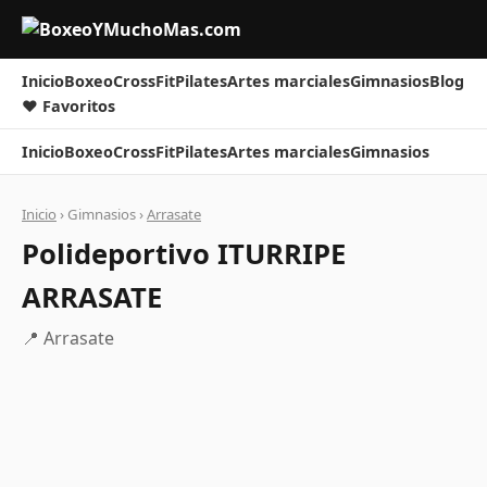
Inicio
Boxeo
CrossFit
Pilates
Artes marciales
Gimnasios
Blog
❤ Favoritos
Inicio
Boxeo
CrossFit
Pilates
Artes marciales
Gimnasios
Inicio
› Gimnasios ›
Arrasate
Polideportivo ITURRIPE
ARRASATE
📍 Arrasate