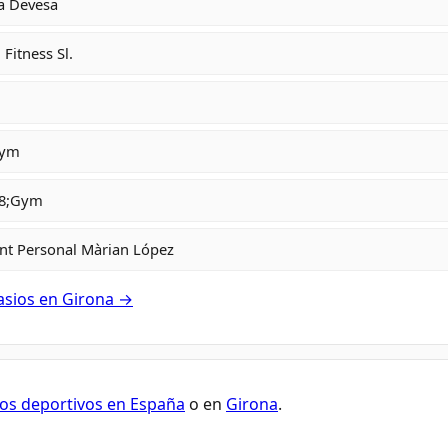
la Devesa
Fitness Sl.
Gym
38;Gym
nt Personal Màrian López
asios en Girona →
os deportivos en España
o en
Girona
.