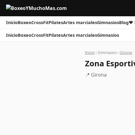
Inicio
Boxeo
CrossFit
Pilates
Artes marciales
Gimnasios
Blog
❤ 
Inicio
Boxeo
CrossFit
Pilates
Artes marciales
Gimnasios
Inicio
› Gimnasios ›
Girona
Zona Esporti
📍 Girona