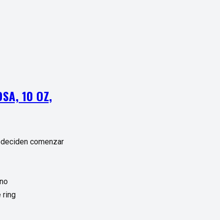
SA, 10 OZ,
e deciden comenzar
ano
 ring