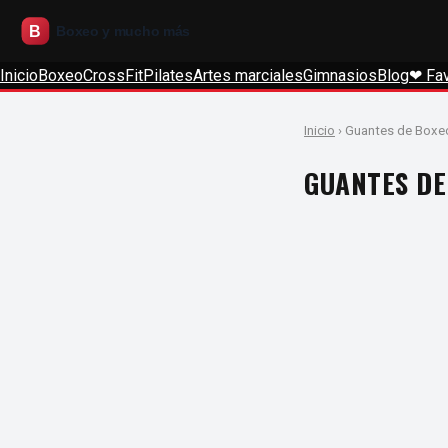
Inicio
Boxeo
CrossFit
Pilates
Artes marciales
Gimnasios
Blog
❤ Fav
Inicio
› Guantes de Boxe
GUANTES DE