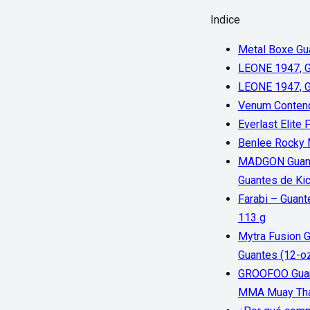
Indice
Metal Boxe Gua
LEONE 1947, G
LEONE 1947, G
Venum Contend
Everlast Elite
Benlee Rocky M
MADGON Guante
Guantes de Ki
Farabi – Guant
113 g
Mytra Fusion 
Guantes (12-oz
GROOFOO Guant
MMA Muay Thai