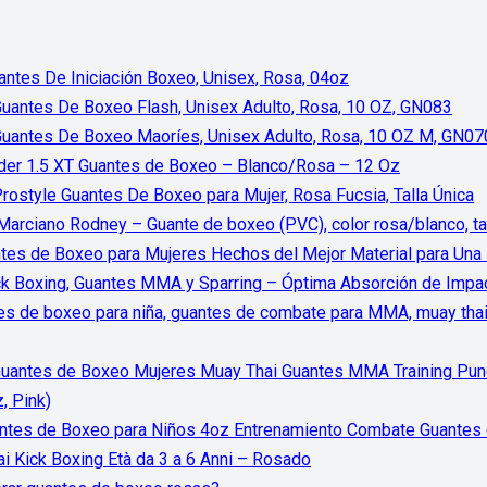
ntes De Iniciación Boxeo, Unisex, Rosa, 04oz
uantes De Boxeo Flash, Unisex Adulto, Rosa, 10 OZ, GN083
uantes De Boxeo Maoríes, Unisex Adulto, Rosa, 10 OZ M, GN07
er 1.5 XT Guantes de Boxeo – Blanco/Rosa – 12 Oz
 Prostyle Guantes De Boxeo para Mujer, Rosa Fucsia, Talla Única
arciano Rodney – Guante de boxeo (PVC), color rosa/blanco, ta
s de Boxeo para Mujeres Hechos del Mejor Material para Una L
ck Boxing, Guantes MMA y Sparring – Óptima Absorción de Impac
es de boxeo para niña, guantes de combate para MMA, muay thai.
Guantes de Boxeo Mujeres Muay Thai Guantes MMA Training Pun
, Pink)
es de Boxeo para Niños 4oz Entrenamiento Combate Guantes d
 Kick Boxing Età da 3 a 6 Anni – Rosado