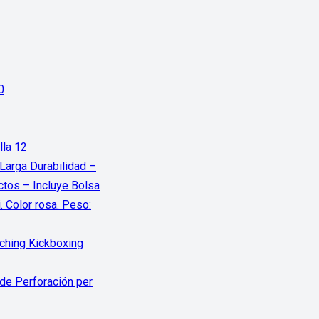
0
lla 12
arga Durabilidad –
tos – Incluye Bolsa
 Color rosa. Peso:
ching Kickboxing
e Perforación per