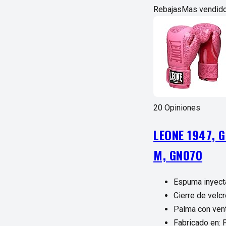
Rebajas
Mas vendido
20 Opiniones
LEONE 1947, 
M, GN070
Espuma inyect
Cierre de velc
Palma con vent
Fabricado en: 