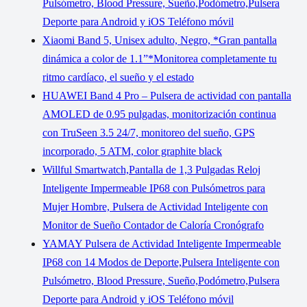
Pulsómetro, Blood Pressure, Sueño,Podómetro,Pulsera
Deporte para Android y iOS Teléfono móvil
Xiaomi Band 5, Unisex adulto, Negro, *Gran pantalla
dinámica a color de 1.1”*Monitorea completamente tu
ritmo cardíaco, el sueño y el estado
HUAWEI Band 4 Pro – Pulsera de actividad con pantalla
AMOLED de 0.95 pulgadas, monitorización continua
con TruSeen 3.5 24/7, monitoreo del sueño, GPS
incorporado, 5 ATM, color graphite black
Willful Smartwatch,Pantalla de 1,3 Pulgadas Reloj
Inteligente Impermeable IP68 con Pulsómetros para
Mujer Hombre, Pulsera de Actividad Inteligente con
Monitor de Sueño Contador de Caloría Cronógrafo
YAMAY Pulsera de Actividad Inteligente Impermeable
IP68 con 14 Modos de Deporte,Pulsera Inteligente con
Pulsómetro, Blood Pressure, Sueño,Podómetro,Pulsera
Deporte para Android y iOS Teléfono móvil