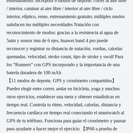
entrenamiento: incorpora 9 modos de deporte: correr al aire libre
/ interior, caminar al aire libre / interior al aire libre / ciclo
interior, elíptico, remo, entrenamiento gratuito; múltiples modos
satisfacen tus múltiples necesidades Natación con
reconocimiento de modos: gracias a la resistencia al agua de
5atm y sensor imu de 6 ejes, huawei band 4 pro puede
reconocer y registrar su distancia de natación, vueltas, calorías
quemadas, velocidad, stroke count, tipo de stroke y swolf Para
los “Runners” con GPS incorporado y la importancia de una
batería duradera de 100 mAh
【11 modos de deporte, GPS y cronómetro compartidos】
Puedes elegir entre correr, andar en bicicleta, yoga y muchos
otros ejercicios, establecer una meta y obtener estadísticas en
tiempo real. Controla tu ritmo, velocidad, calorías, distancia y
frecuencia cardíaca en tiempo real conectando el smartwatch al
GPS de tu teléfono. Funciona para guiar el cronómetro y pausar
para ayudarte a hacer mejor el ejercicio 【IP68 a prueba de