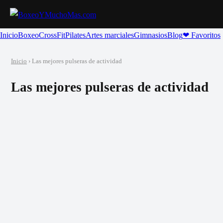
Inicio
Boxeo
CrossFit
Pilates
Artes marciales
Gimnasios
Blog
❤ Favoritos
Inicio
› Las mejores pulseras de actividad
Las mejores pulseras de actividad