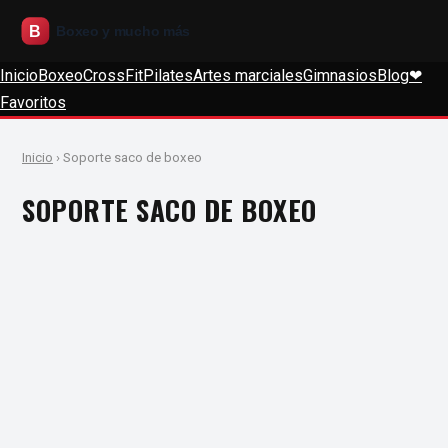
Inicio
Boxeo
CrossFit
Pilates
Artes marciales
Gimnasios
Blog
❤
Favoritos
Inicio
› Soporte saco de boxeo
SOPORTE SACO DE BOXEO