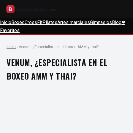
Inicio
Boxeo
CrossFit
Pilates
Artes marciales
Gimnasios
Blog
❤
Favoritos
Inicio
› Venum, ¿Especialista en el boxeo AMM y thai?
VENUM, ¿ESPECIALISTA EN EL
BOXEO AMM Y THAI?