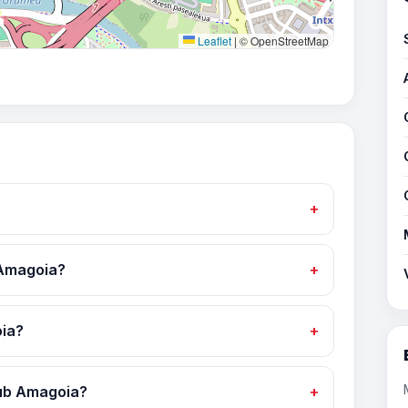
Leaflet
|
© OpenStreetMap
 Amagoia?
oia?
lub Amagoia?