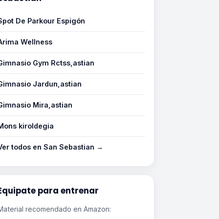
Spot De Parkour Espigón
Arima Wellness
Gimnasio Gym Rctss,astian
Gimnasio Jardun,astian
Gimnasio Mira,astian
Mons kiroldegia
Ver todos en San Sebastian →
Equipate para entrenar
Material recomendado en Amazon: