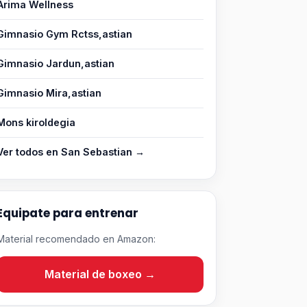
Arima Wellness
Gimnasio Gym Rctss,astian
Gimnasio Jardun,astian
Gimnasio Mira,astian
Mons kiroldegia
Ver todos en San Sebastian →
Equipate para entrenar
Material recomendado en Amazon:
Material de boxeo →