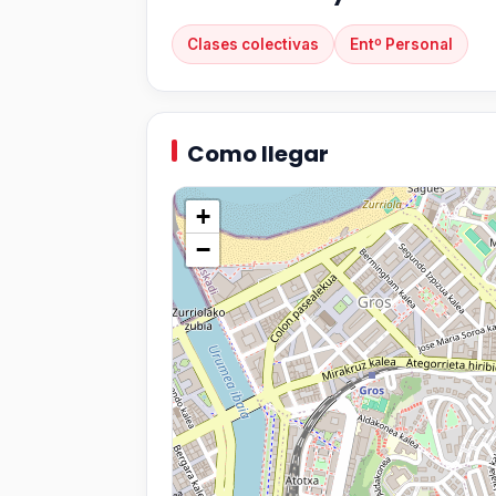
Clases colectivas
Entº Personal
Como llegar
+
−