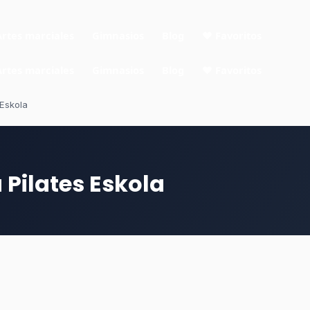
Artes marciales
Gimnasios
Blog
❤ Favoritos
Artes marciales
Gimnasios
Blog
❤ Favoritos
 Eskola
 Pilates Eskola