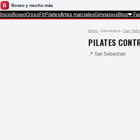
Inicio
Boxeo
CrossFit
Pilates
Artes marciales
Gimnasios
Blog
❤ Fav
Inicio
› Gimnasios ›
San Seba
PILATES CONT
📍 San Sebastian