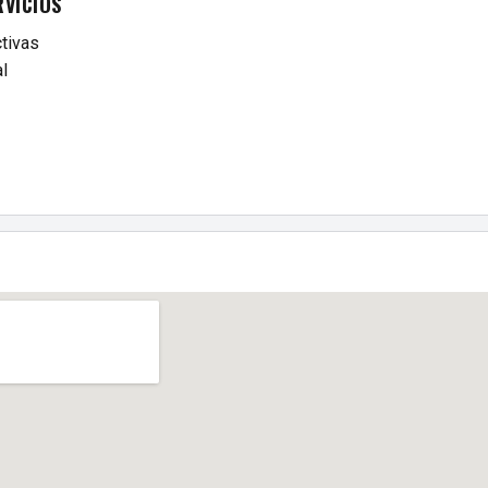
RVICIOS
tivas
l