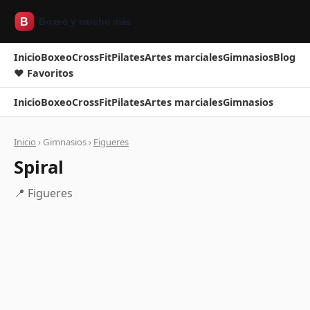
Inicio
Boxeo
CrossFit
Pilates
Artes marciales
Gimnasios
Blog
❤ Favoritos
Inicio
Boxeo
CrossFit
Pilates
Artes marciales
Gimnasios
Inicio
› Gimnasios ›
Figueres
Spiral
📍 Figueres