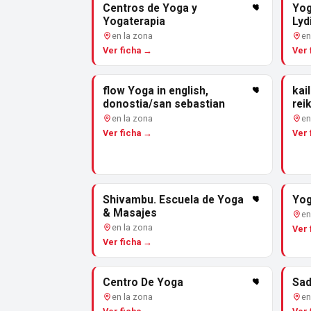
Centros de Yoga y
Yog
Yogaterapia
Lyd
en la zona
en
Ver ficha →
Ver 
flow Yoga in english,
kai
donostia/san sebastian
reik
en la zona
en
Ver ficha →
Ver 
Shivambu. Escuela de Yoga
Yog
& Masajes
en
en la zona
Ver 
Ver ficha →
Centro De Yoga
Sad
en la zona
en