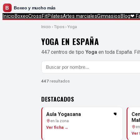
Inicio
Boxeo
CrossFit
Pilates
Artes marciales
Gimnasios
Blog
❤ Fa
Inicio
› Tipos › Yoga
YOGA EN ESPAÑA
447 centros de tipo
Yoga
en toda España. Filt
447
resultados
DESTACADOS
Aula Yogasana
Cen
Mah
en la zona
en
Ver ficha →
Ver 