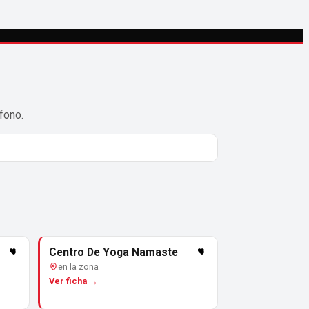
fono.
Centro De Yoga Namaste
en la zona
Ver ficha →