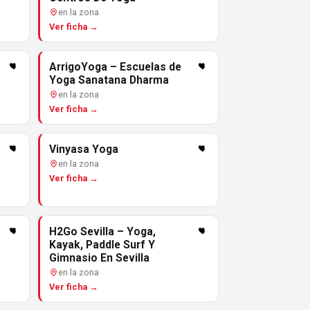
en la zona
Ver ficha →
ArrigoYoga – Escuelas de
Yoga Sanatana Dharma
en la zona
Ver ficha →
Vinyasa Yoga
en la zona
Ver ficha →
H2Go Sevilla – Yoga,
Kayak, Paddle Surf Y
Gimnasio En Sevilla
en la zona
Ver ficha →