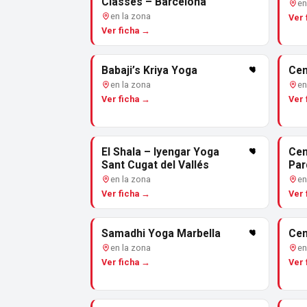
Classes – Barcelona
en
en la zona
Ver 
Ver ficha →
Babaji’s Kriya Yoga
Cen
en la zona
en
Ver ficha →
Ver 
El Shala – Iyengar Yoga
Cen
Sant Cugat del Vallés
Par
en la zona
en
Ver ficha →
Ver 
Samadhi Yoga Marbella
Cen
en la zona
en
Ver ficha →
Ver 