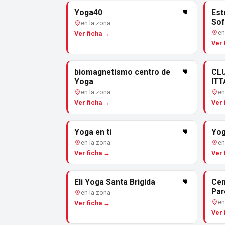
Yoga40
Est
Sof
en la zona
en
Ver ficha →
Ver 
biomagnetismo centro de
CL
Yoga
ITT
en la zona
en
Ver ficha →
Ver 
Yoga en ti
Yog
en la zona
en
Ver ficha →
Ver 
Eli Yoga Santa Brigida
Cen
Par
en la zona
en
Ver ficha →
Ver 