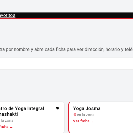
voritos
ra por nombre y abre cada ficha para ver dirección, horario y telé
tro de Yoga Integral
Yoga Josma
ashakti
en la zona
 la zona
Ver ficha →
ficha →