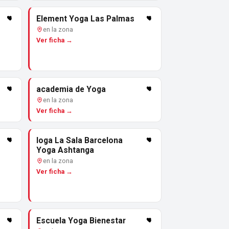
Element Yoga Las Palmas
en la zona
Ver ficha →
academia de Yoga
en la zona
Ver ficha →
Ioga La Sala Barcelona
Yoga Ashtanga
en la zona
Ver ficha →
Escuela Yoga Bienestar