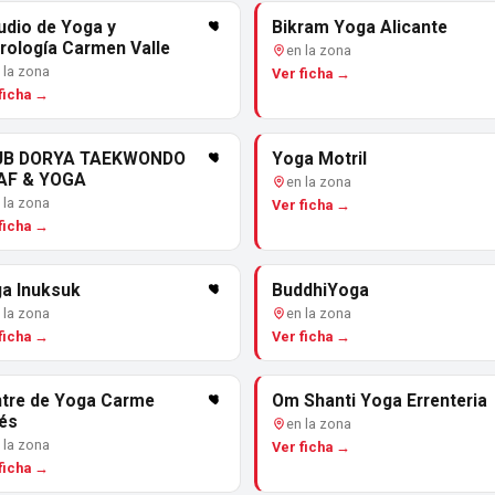
udio de Yoga y
Bikram Yoga Alicante
rología Carmen Valle
en la zona
 la zona
Ver ficha →
ficha →
UB DORYA TAEKWONDO
Yoga Motril
AF & YOGA
en la zona
 la zona
Ver ficha →
ficha →
a Inuksuk
BuddhiYoga
 la zona
en la zona
ficha →
Ver ficha →
tre de Yoga Carme
Om Shanti Yoga Errenteria
és
en la zona
 la zona
Ver ficha →
ficha →