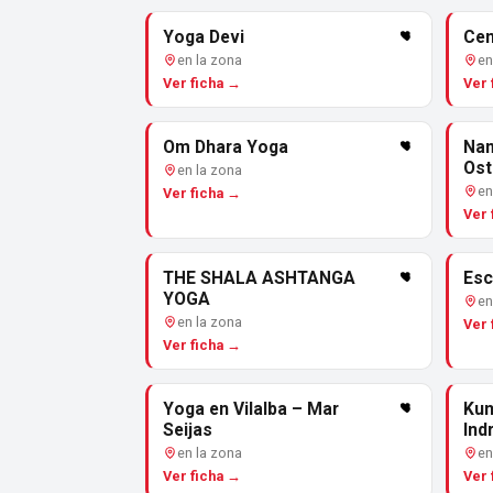
Yoga Devi
Cen
en la zona
en
Ver ficha →
Ver 
Om Dhara Yoga
Nam
Ost
en la zona
en
Ver ficha →
Ver 
THE SHALA ASHTANGA
Esc
YOGA
en
en la zona
Ver 
Ver ficha →
Yoga en Vilalba – Mar
Kun
Seijas
Ind
en la zona
en
Ver ficha →
Ver 