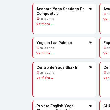
Anahata Yoga Santiago De
Aw
Compostela
en
en la zona
Ver 
Ver ficha →
Yoga in Las Palmas
Esp
en la zona
en
Ver ficha →
Ver 
Centro de Yoga Shakti
Cen
en la zona
en
Ver ficha →
Ver 
Private English Yoga
CL