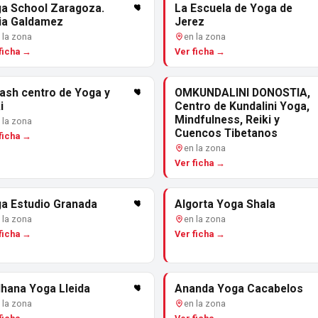
a School Zaragoza.
La Escuela de Yoga de
ia Galdamez
Jerez
 la zona
en la zona
ficha →
Ver ficha →
lash centro de Yoga y
OMKUNDALINI DONOSTIA,
i
Centro de Kundalini Yoga,
Mindfulness, Reiki y
 la zona
Cuencos Tibetanos
ficha →
en la zona
Ver ficha →
a Estudio Granada
Algorta Yoga Shala
 la zona
en la zona
ficha →
Ver ficha →
hana Yoga Lleida
Ananda Yoga Cacabelos
 la zona
en la zona