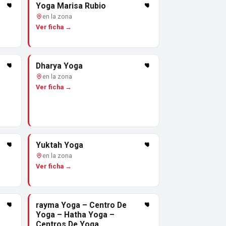
Yoga Marisa Rubio
en la zona
Ver ficha →
Dharya Yoga
en la zona
Ver ficha →
Yuktah Yoga
en la zona
Ver ficha →
rayma Yoga – Centro De
Yoga – Hatha Yoga –
Centros De Yoga