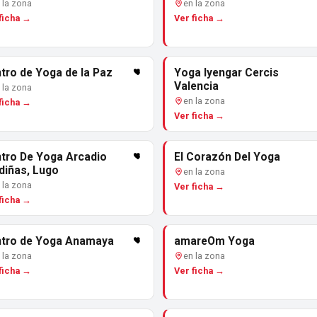
 la zona
en la zona
ficha →
Ver ficha →
tro de Yoga de la Paz
Yoga Iyengar Cercis
Valencia
 la zona
en la zona
ficha →
Ver ficha →
tro De Yoga Arcadio
El Corazón Del Yoga
diñas, Lugo
en la zona
 la zona
Ver ficha →
ficha →
tro de Yoga Anamaya
amareOm Yoga
 la zona
en la zona
ficha →
Ver ficha →