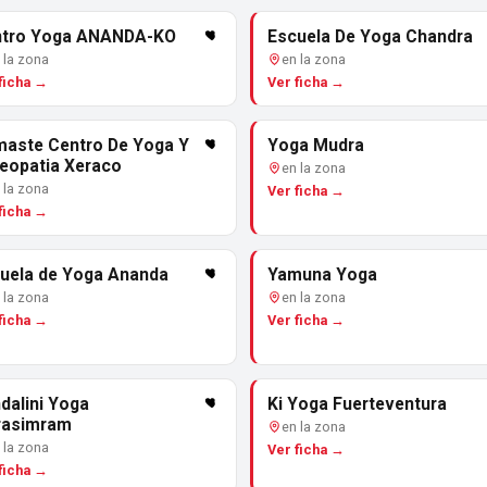
tro Yoga ANANDA-KO
Escuela De Yoga Chandra
 la zona
en la zona
ficha →
Ver ficha →
aste Centro De Yoga Y
Yoga Mudra
eopatia Xeraco
en la zona
 la zona
Ver ficha →
ficha →
uela de Yoga Ananda
Yamuna Yoga
 la zona
en la zona
ficha →
Ver ficha →
dalini Yoga
Ki Yoga Fuerteventura
rasimram
en la zona
 la zona
Ver ficha →
ficha →