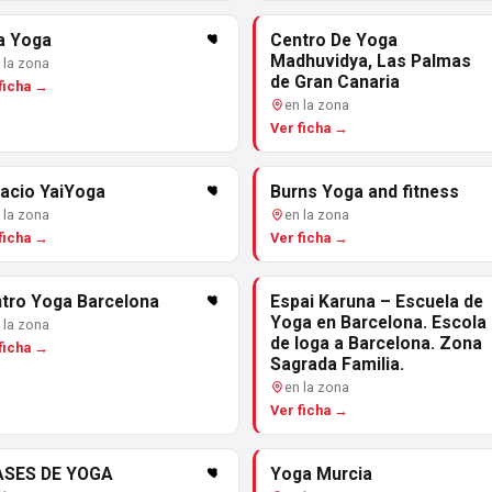
a Yoga
Centro De Yoga
Madhuvidya, Las Palmas
 la zona
de Gran Canaria
ficha →
en la zona
Ver ficha →
acio YaiYoga
Burns Yoga and fitness
 la zona
en la zona
ficha →
Ver ficha →
tro Yoga Barcelona
Espai Karuna – Escuela de
Yoga en Barcelona. Escola
 la zona
de Ioga a Barcelona. Zona
ficha →
Sagrada Familia.
en la zona
Ver ficha →
ASES DE YOGA
Yoga Murcia