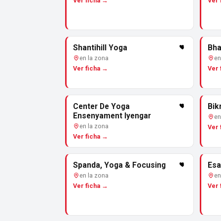
Ver ficha →
Ver 
Shantihill Yoga
Bha
en la zona
en
Ver ficha →
Ver 
Center De Yoga
Bik
Ensenyament Iyengar
en
en la zona
Ver 
Ver ficha →
Spanda, Yoga & Focusing
Esa
en la zona
en
Ver ficha →
Ver 