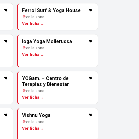
Ferrol Surf & Yoga House
en la zona
Ver ficha →
Ioga Yoga Mollerussa
en la zona
Ver ficha →
YOGam. – Centro de
Terapias y Bienestar
en la zona
Ver ficha →
Vishnu Yoga
en la zona
Ver ficha →