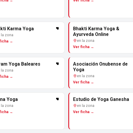
ficha →
Ver ficha →
kti Karma Yoga
Bhakti Karma Yoga &
Ayurveda Online
 la zona
en la zona
ficha →
Ver ficha →
ram Yoga Baleares
Asociación Onubense de
Yoga
 la zona
en la zona
ficha →
Ver ficha →
na Yoga
Estudio de Yoga Ganesha
 la zona
en la zona
ficha →
Ver ficha →